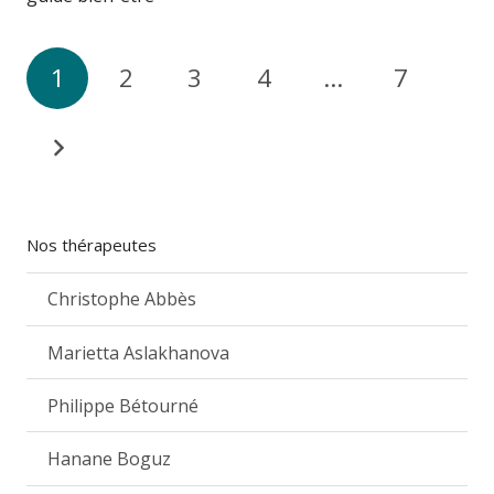
1
2
3
4
…
7
Nos thérapeutes
Christophe Abbès
Marietta Aslakhanova
Philippe Bétourné
Hanane Boguz