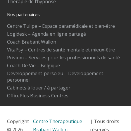
Thérapie de l’hypnose
Nos partenaires
Centre Tulipe – Espace paramédicale et bien-être
Logidesk – Agenda en ligne partagé
Coach Brabant Wallon
VitaPsy – Centres de santé mentale et mieux-être
Privium – Services pour les professionnels de santé
Coach De Vie – Belgique
Developpement-perso.eu – Développement
personnel
Cabinets à louer / à partager
OfficePlus Business Centres
Copyright
Centre Therapeutique
| Tous droits
© 2026
Brabant Wallon
réservés.