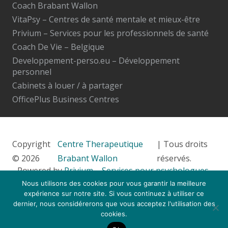
Coach Brabant Wallon
VitaPsy – Centres de santé mentale et mieux-être
Privium – Services pour les professionnels de santé
Coach De Vie – Belgique
Developpement-perso.eu – Développement
personnel
Cabinets à louer / à partager
OfficePlus Business Centres
Copyright
Centre Therapeutique
| Tous droits
© 2026
Brabant Wallon
réservés.
Powered by
Privium – Services pour psychologues,
Nous utilisons des cookies pour vous garantir la meilleure
psychothérapeutes et hypnothérapeutes.
expérience sur notre site. Si vous continuez à utiliser ce
RGPD – Politique de Protection de la Vie Privée
dernier, nous considérerons que vous acceptez l'utilisation des
cookies.
Vous êtes thérapeute ? Inscrivez-vous