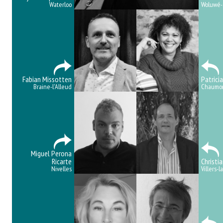
Waterloo
Woluwé-
Fabian Missotten
Patricia
Braine-l'Alleud
Chaumon
Miguel Perona
Ricarte
Christi
Nivelles
Villers-la