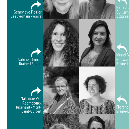
Benedic
Genevieve Potier
Guillain
Beauvechain - Wavre
Ottignie
Muriel 
Sabine Thirion
Hauwae
Braine-L’Alleud
Braine-L
Nathalie Van
Raemdonck
Floren
Rixensart - Mont-
Saint-Guibert
Braine-L