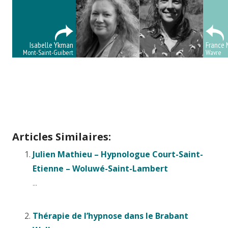
Isabelle Ykman
France 
Mont-Saint-Guibert
Wavre
thérapeutes Brabant Wallon
Thérapeutes Brabant Wallon –
nos thérapeutes
Brabant Wallon villers-la-ville
Articles Similaires:
Julien Mathieu – Hypnologue Court-Saint-
Etienne – Woluwé-Saint-Lambert
...
Thérapie de l’hypnose dans le Brabant