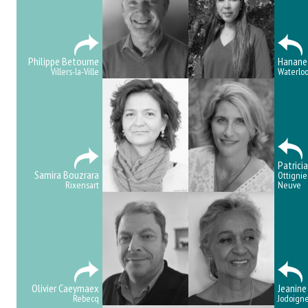
Philippe Betourne
Hanane
Villers-la-Ville
Waterlo
Patrici
Samira Bouzrara
Ottignie
Rixensart
Neuve
Olivier Caeymaex
Jeanine
Rebecq
Jodoign