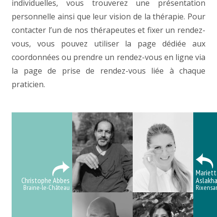
individuelles, vous trouverez une présentation
personnelle ainsi que leur vision de la thérapie. Pour
contacter l’un de nos thérapeutes et fixer un rendez-
vous, vous pouvez utiliser la page dédiée aux
coordonnées ou prendre un rendez-vous en ligne via
la page de prise de rendez-vous liée à chaque
praticien.
thérapeutes Brabant Wallon, thérapeute
Brabant Wallon
Mariett
Christophe Abbes
Aslakh
Braine-le-Château
Rixensar