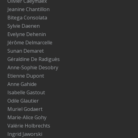
Olivier Caeymaex
Jeanine Chantillon
Bitega Consolata
Sylvie Daenen
Evelyne Dehenin
Jérôme Delmarcelle
Sunan Demaret
Géraldine De Radiguès
Anne-Sophie Desobry
Etienne Dupont
Anne Gahide
Isabelle Gastout
Odile Glautier
Muriel Godaert
Marie-Alice Gohy
Valérie Holbrechts
Ingrid Jaworski